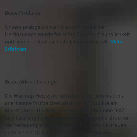
Beste
Produkte
Unsere preisgekrönte Kollektion moderner
Heizlösungen wurde für echte Benutzerfreundlichkeit
und eine problemlose Installation entwickelt.
Mehr
Erfahren
Beste
Akkreditierungen
Die Warmup-Heizsysteme haben mehr international
anerkannte Prüfzeichen als andere Produkte am
Markt. Unser Heizleiter verfügt auch über eine IPX7-
Zertifizierung für Nassbereiche und eignet sich so für
die Verlegung in bodengleichen Duschen. Vertrauen
auch Sie der Qualität und dem Know-how von