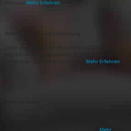
Warmup!
Mehr Erfahren
Beste
Forschung und Entwicklung
Unser Engagement für Fortschritt und Innovation
beginnt mit unserem globalen Netzwerk an Laboren,
Forschungs- und Testeinrichtungen.
Mehr Erfahren
Beste
Garantien
Wir bieten Ihnen zwei unvergleichliche Garantien an.
Unsere SafetyNet™-Installationsgarantie sowie unsere
Lifetime-Garantie für Fliesen-Heizsysteme.
Mehr