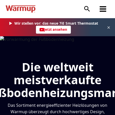
Zum
Inhalt
springen
▶
Wir stellen vor: das neue 7iE Smart Thermostat
×
Jetzt ansehen
Die weltweit
meistverkaufte
ßbodenheizungsma
Das Sortiment energieeffizienter Heizlösungen von
Warmup überzeugt durch hochwertiges Design,