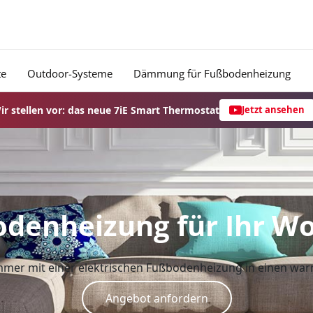
te
Outdoor-Systeme
Dämmung für Fußbodenheizung
ir stellen vor: das neue 7iE Smart Thermostat
Jetzt ansehen
odenheizung für Ihr 
mmer mit einer elektrischen Fußbodenheizung in einen wa
Angebot anfordern