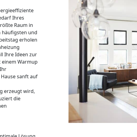
nergieeffiziente
darf Ihres
rößte Raum in
 häufigsten und
beitstag erholen
nheizung
 Ihre Ideen zur
Mit einem Warmup
Ihr
 Hause sanft auf
g erzeugt wird,
uziert die
hen
optimale Lösung