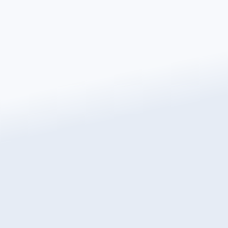
heute ein kostenloses
Sie Ihr Zuhause beheizen, mit Warmup, der weltweit
heizungen.