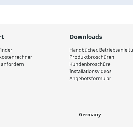
rt
Downloads
finder
Handbücher, Betriebsanleit
skostenrechner
Produktbroschüren
 anfordern
Kundenbroschüre
Installationsvideos
Angebotsformular
Germany