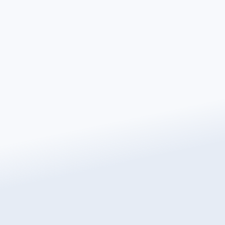
Erhalten Sie noch 
Angebot
Verändern Sie die Art und Weise, wie 
meistverkauften Marke für Fußboden
Angebot anfordern