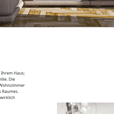
 Ihrem Haus;
lie. Die
m Wohnzimmer
es Raumes.
wirklich