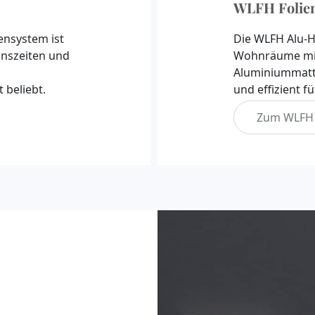
WLFH Folien
nsystem ist
Die WLFH Alu-He
onszeiten und
Wohnräume mit
Aluminiummatte
 beliebt.
und effizient 
Zum WLFH