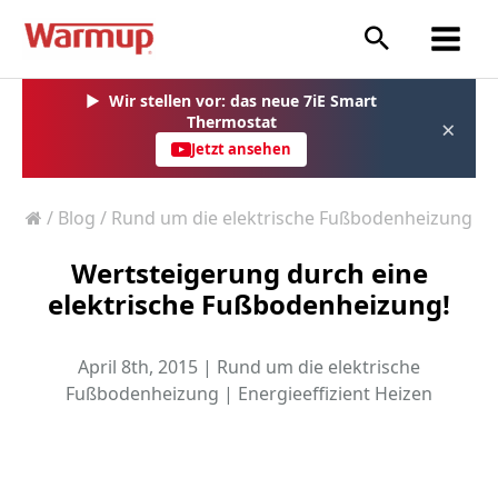
Zum
Inhalt
springen
▶
Wir stellen vor: das neue 7iE Smart
Thermostat
×
Jetzt ansehen
/
Blog
/
Rund um die elektrische Fußbodenheizung
Wertsteigerung durch eine
elektrische Fußbodenheizung!
April 8th, 2015 |
Rund um die elektrische
Fußbodenheizung
|
Energieeffizient Heizen