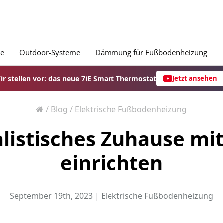
te
Outdoor-Systeme
Dämmung für Fußbodenheizung
ir stellen vor: das neue 7iE Smart Thermostat
Jetzt ansehen
/
Blog
/
Elektrische Fußbodenheizung
alistisches Zuhause m
einrichten
September 19th, 2023 |
Elektrische Fußbodenheizung