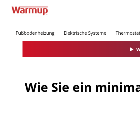
Zum
Inhalt
springen
Fußbodenheizung
Elektrische Systeme
Thermosta
▶
W
Wie Sie ein minim