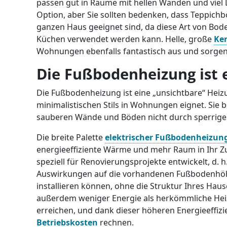
passen gut in Räume mit hellen Wänden und viel L
Option, aber Sie sollten bedenken, dass Teppichb
ganzen Haus geeignet sind, da diese Art von Bo
Küchen verwendet werden kann. Helle, große
Ker
Wohnungen ebenfalls fantastisch aus und sorgen
Die Fußbodenheizung ist 
Die Fußbodenheizung ist eine „unsichtbare“ Heizu
minimalistischen Stils in Wohnungen eignet. Sie b
sauberen Wände und Böden nicht durch sperrige
Die breite Palette
elektrischer Fußbodenheizun
energieeffiziente Wärme und mehr Raum in Ihr Z
speziell für Renovierungsprojekte entwickelt, d. 
Auswirkungen auf die vorhandenen Fußbodenhöhe
installieren können, ohne die Struktur Ihres Ha
außerdem weniger Energie als herkömmliche He
erreichen, und dank dieser höheren Energieeffizi
Betriebskosten
rechnen.