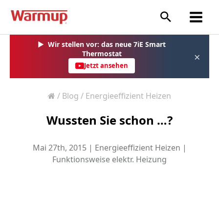
Zum
Inhalt
springen
▶
Wir stellen vor: das neue 7iE Smart
Thermostat
×
Jetzt ansehen
/
Blog
/
Energieeffizient Heizen
Wussten Sie schon …?
Mai 27th, 2015 |
Energieeffizient Heizen
|
Funktionsweise elektr. Heizung