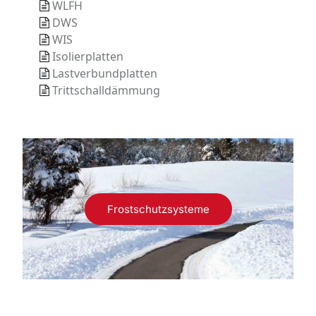
WLFH
DWS
WIS
Isolierplatten
Lastverbundplatten
Trittschalldämmung
Frostschutzsysteme