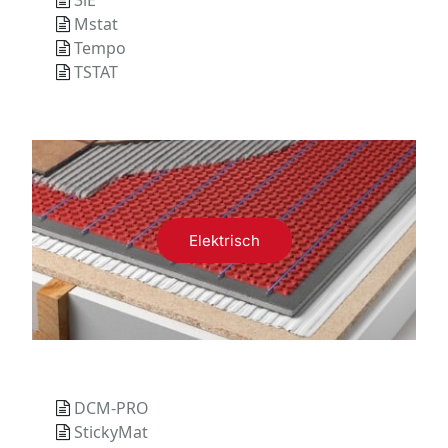
3iE
Mstat
Tempo
TSTAT
Elektrisch
DCM-PRO
StickyMat