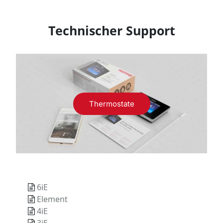
Technischer Support
Thermostate
6iE
Element
4iE