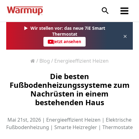
Zum
Inhalt
springen
▶
Wir stellen vor: das neue 7iE Smart
Thermostat
×
Jetzt ansehen
/
Blog
/
Energieeffizient Heizen
Die besten
Fußbodenheizungssysteme zum
Nachrüsten in einem
bestehenden Haus
Mai 21st, 2026 |
Energieeffizient Heizen
|
Elektrische
Fußbodenheizung
|
Smarte Heizregler
|
Thermostate