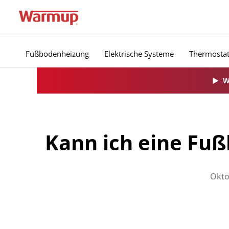
Zum
Inhalt
springen
Fußbodenheizung
Elektrische Systeme
Thermosta
▶
W
Kann ich eine Fu
Okto