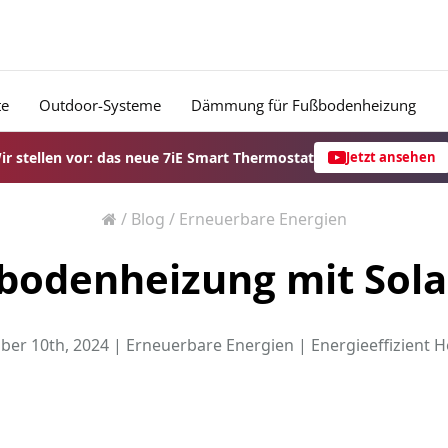
te
Outdoor-Systeme
Dämmung für Fußbodenheizung
ir stellen vor: das neue 7iE Smart Thermostat
Jetzt ansehen
/
Blog
/
Erneuerbare Energien
ßbodenheizung mit Sola
ber 10th, 2024 |
Erneuerbare Energien
|
Energieeffizient H