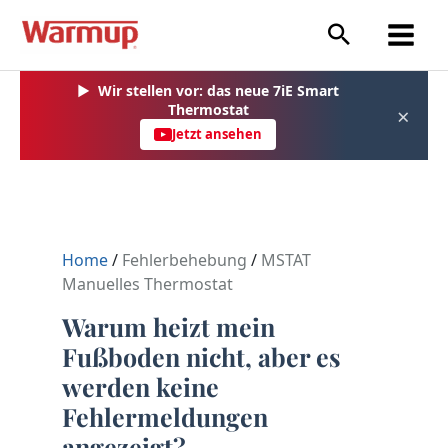
Zum
Inhalt
springen
▶
Wir stellen vor: das neue 7iE Smart
Thermostat
×
Jetzt ansehen
Home
/
Fehlerbehebung
/
MSTAT
Manuelles Thermostat
Warum heizt mein
Fußboden nicht, aber es
werden keine
Fehlermeldungen
angezeigt?