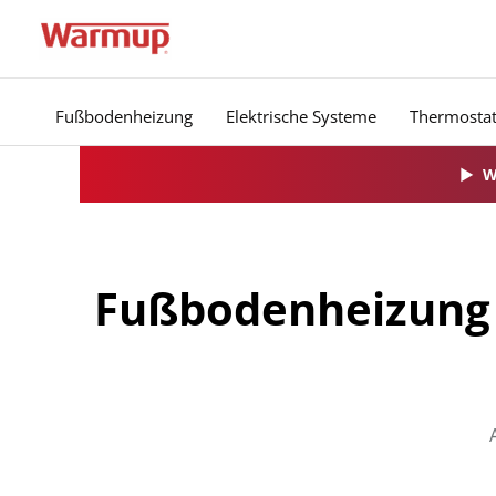
Zum
Inhalt
springen
Fußbodenheizung
Elektrische Systeme
Thermosta
▶
W
Fußbodenheizung 