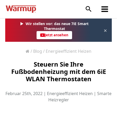
Zum
Inhalt
springen
▶
Wir stellen vor: das neue 7iE Smart
Thermostat
×
Jetzt ansehen
/
Blog
/
Energieeffizient Heizen
Steuern Sie Ihre
Fußbodenheizung mit dem 6iE
WLAN Thermostaten
Februar 25th, 2022 |
Energieeffizient Heizen
|
Smarte
Heizregler