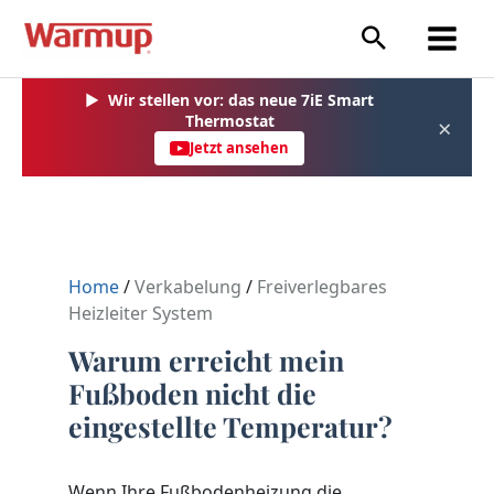
Zum
Inhalt
springen
▶
Wir stellen vor: das neue 7iE Smart
Thermostat
×
Jetzt ansehen
Home
/
Verkabelung
/
Freiverlegbares
Heizleiter System
Warum erreicht mein
Fußboden nicht die
eingestellte Temperatur?
Wenn Ihre Fußbodenheizung die