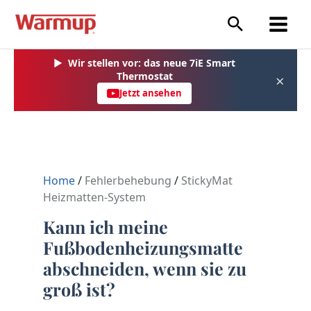
Zum
Inhalt
springen
▶
Wir stellen vor: das neue 7iE Smart
Thermostat
×
Jetzt ansehen
Home
/
Fehlerbehebung
/
StickyMat
Heizmatten-System
Kann ich meine
Fußbodenheizungsmatte
abschneiden, wenn sie zu
groß ist?