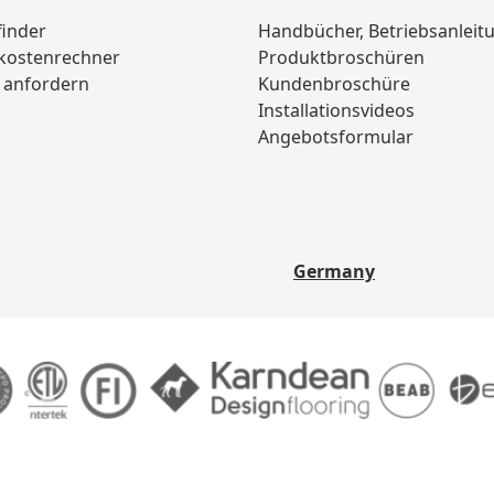
finder
Handbücher, Betriebsanleit
skostenrechner
Produktbroschüren
 anfordern
Kundenbroschüre
Installationsvideos
Angebotsformular
Germany