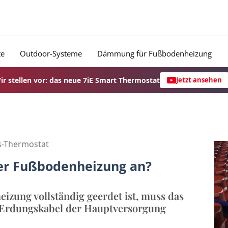
te
Outdoor-Systeme
Dämmung für Fußbodenheizung
ir stellen vor: das neue 7iE Smart Thermostat
Jetzt ansehen
s-Thermostat
der Fußbodenheizung an?
izung vollständig geerdet ist, muss das
 Erdungskabel der Hauptversorgung