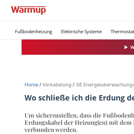
Zum
Inhalt
springen
Fußbodenheizung
Elektrische Systeme
Thermosta
▶
W
Home
/
Verkabelung
/
3iE Energieüberwachung
Wo schließe ich die Erdung 
Um sicherzustellen, dass die Fußbodenhe
Erdungskabel der Heizung(en) mit dem
verbunden werden.