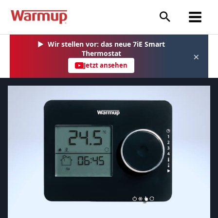
Zum
Inhalt
springen
▶
Wir stellen vor: das neue 7iE Smart
Thermostat
×
Jetzt ansehen