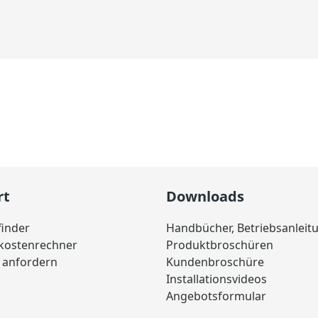
rt
Downloads
finder
Handbücher, Betriebsanleit
skostenrechner
Produktbroschüren
 anfordern
Kundenbroschüre
Installationsvideos
Angebotsformular