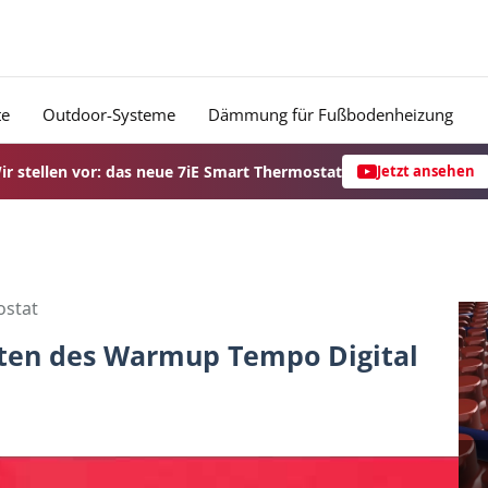
te
Outdoor-Systeme
Dämmung für Fußbodenheizung
ir stellen vor: das neue 7iE Smart Thermostat
Jetzt ansehen
ostat
eiten des Warmup Tempo Digital