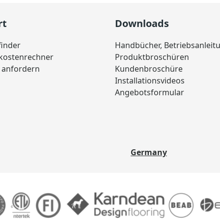
rt
Downloads
finder
Handbücher, Betriebsanleit
skostenrechner
Produktbroschüren
 anfordern
Kundenbroschüre
Installationsvideos
Angebotsformular
Germany