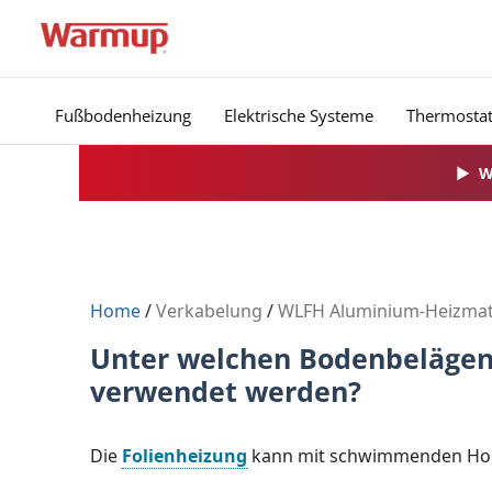
Zum
Inhalt
springen
Fußbodenheizung
Elektrische Systeme
Thermosta
▶
W
Home
/
Verkabelung
/
WLFH Aluminium-Heizmat
Unter welchen Bodenbelägen
verwendet werden?
Die
Folienheizung
kann mit schwimmenden Holz