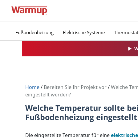
Zum
Inhalt
springen
Fußbodenheizung
Elektrische Systeme
Thermosta
▶
W
Home
/
Bereiten Sie Ihr Projekt vor
/
Welche Temp
eingestellt werden?
Welche Temperatur sollte bei
Fußbodenheizung eingestell
Die eingestellte Temperatur für eine
elektrisc