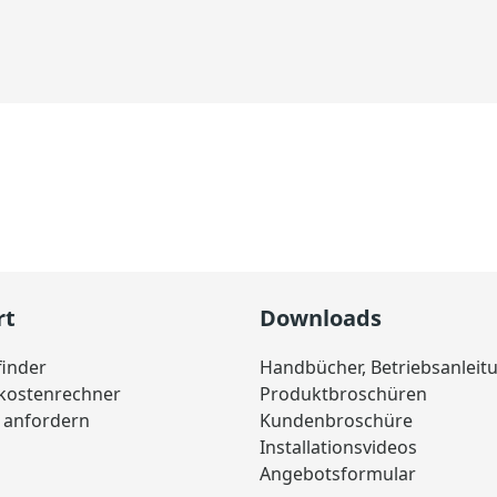
rt
Downloads
finder
Handbücher, Betriebsanleit
skostenrechner
Produktbroschüren
 anfordern
Kundenbroschüre
Installationsvideos
Angebotsformular