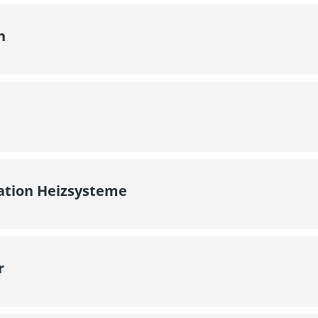
n
lation Heizsysteme
r