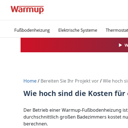
Zum
Inhalt
springen
Fußbodenheizung
Elektrische Systeme
Thermosta
▶
W
Home
/
Bereiten Sie Ihr Projekt vor
/
Wie hoch s
Wie hoch sind die Kosten f
Der Betrieb einer Warmup-Fußbodenheizung ist s
durchschnittlich großen Badezimmers kostet nur
berechnen.