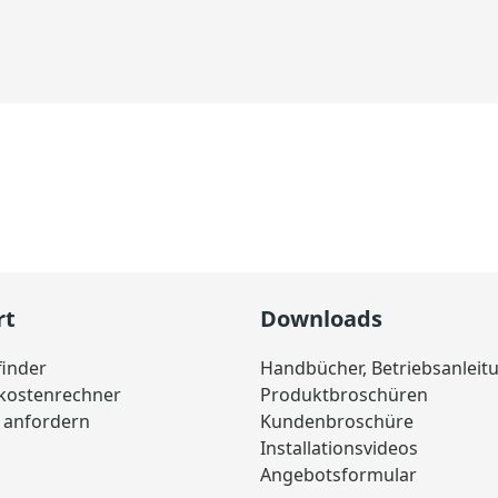
rt
Downloads
finder
Handbücher, Betriebsanleit
skostenrechner
Produktbroschüren
 anfordern
Kundenbroschüre
Installationsvideos
Angebotsformular