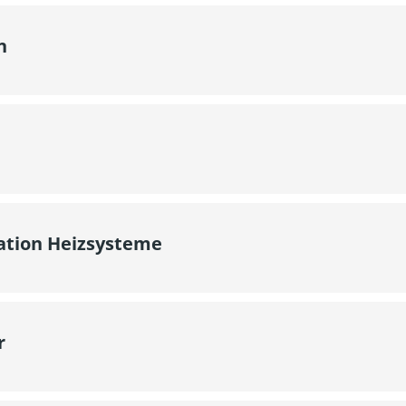
n
lation Heizsysteme
r